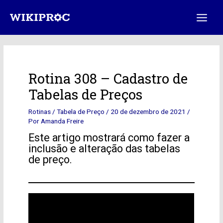
Ir
Post
Main
para
navigation
Menu
o
conteúdo
Rotina 308 – Cadastro de
Tabelas de Preços
Rotinas
/
Tabela de Preço
/
20 de dezembro de 2021
/
Por
Amanda Freire
Este artigo mostrará como fazer a
inclusão e alteração das tabelas
de preço.