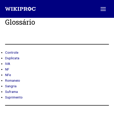
Ir
Main
para
Menu
o
conteúdo
Glossário
Controle
Duplicata
IVA
NF
NFe
Romaneio
Sangria
Suframa
Suprimento