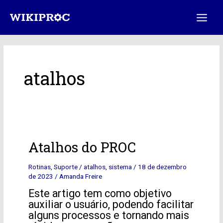
Ir
Main
para
Menu
o
conteúdo
atalhos
Atalhos
Atalhos do PROC
do
PROC
Rotinas
,
Suporte
/
atalhos
,
sistema
/
18 de dezembro
de 2023
/
Amanda Freire
Este artigo tem como objetivo
auxiliar o usuário, podendo facilitar
alguns processos e tornando mais