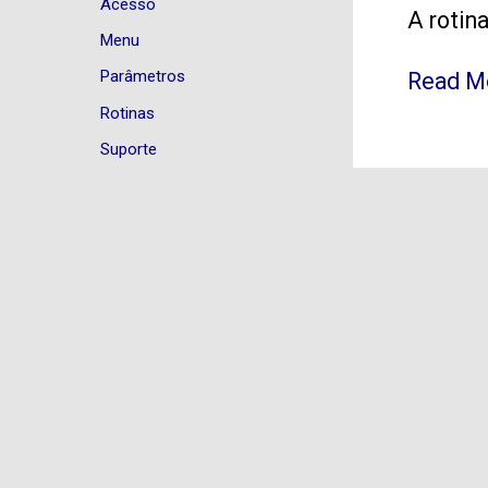
Acesso
A rotin
de
Menu
Acesso
Parâmetros
Read M
Rotinas
Suporte