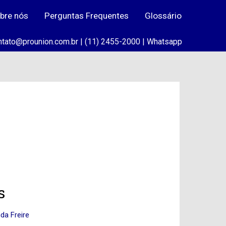
bre nós
Perguntas Frequentes
Glossário
ntato@prounion.com.br | (11) 2455-2000 |
Whatsapp
s
a Freire