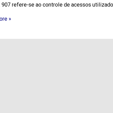
a 907 refere-se ao controle de acessos utiliza
s
ore »