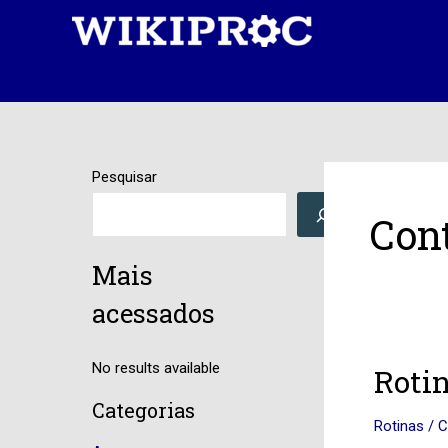
Ir
para
o
conteúdo
Pesquisar
Cont
Mais
acessados
No results available
Rotina
Rotin
907
Categorias
–
Rotinas
/
C
Configu