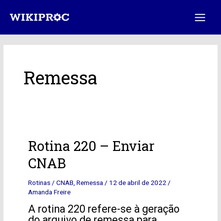
Ir
Main
para
Menu
o
conteúdo
Remessa
Rotina
Rotina 220 – Enviar
220
CNAB
–
Enviar
Rotinas
/
CNAB
,
Remessa
/
12 de abril de 2022
/
CNAB
Amanda Freire
A rotina 220 refere-se à geração
do arquivo de remessa para