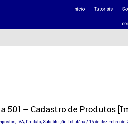
Início
Tutoriais
So
co
a 501 – Cadastro de Produtos [I
mpostos
,
IVA
,
Produto
,
Substituição Tributária
/
15 de dezembro de
ro