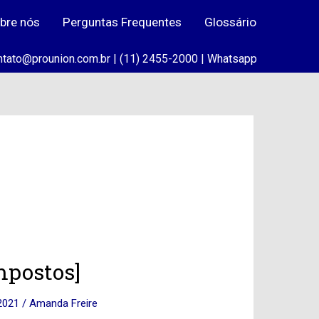
bre nós
Perguntas Frequentes
Glossário
ntato@prounion.com.br | (11) 2455-2000 |
Whatsapp
mpostos]
 2021
/
Amanda Freire