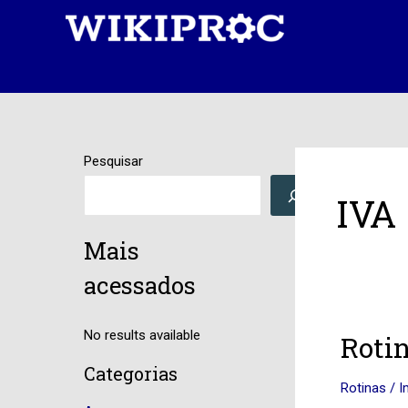
Ir
para
o
conteúdo
Pesquisar
IVA
Mais
acessados
No results available
Rotina
Rotin
501
Categorias
–
Rotinas
/
I
Cadast