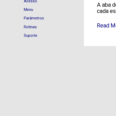
Acesso
A aba d
de
Menu
cada es
Produt
[Impost
Parâmetros
Read M
Rotinas
Suporte