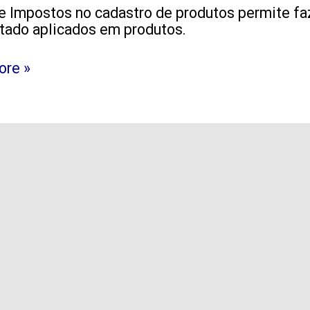
e Impostos no cadastro de produtos permite fa
tado aplicados em produtos.
os
os]
ore »