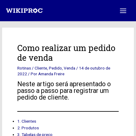
Ir
Post
Main
para
navigation
Menu
o
conteúdo
Como realizar um pedido
de venda
Rotinas
/
Cliente
,
Pedido
,
Venda
/
14 de outubro de
2022
/ Por
Amanda Freire
Neste artigo será apresentado o
passo a passo para registrar um
pedido de cliente.
1. Clientes
2. Produtos
3. Tabelas de preço